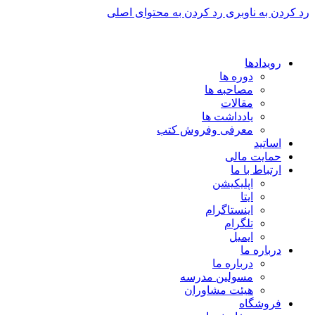
رد کردن به ناوبری
رد کردن به محتوای اصلی
برای طراحی سربرگ به بخش سربرگ ساز بروید...
رویدادها
دوره ها
مصاحبه ها
مقالات
یادداشت ها
معرفی وفروش کتب
اساتید
حمایت مالی
ارتباط با ما
اپلیکیشن
ایتا
اینستاگرام
تلگرام
ایمیل
درباره ما
درباره ما
مسولین مدرسه
هیئت مشاوران
فروشگاه