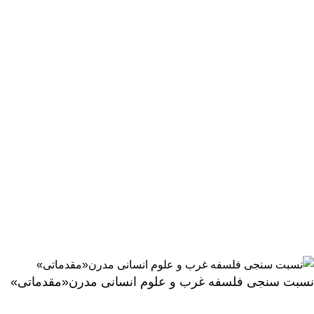
نماد اعتماد سایت :
فهرست
صفحه اصلی اول
بلاگ
تماس با ما
حساب کاربری من
درباره ما
سبد خرید
فروشگاه
قدرت گرفته از
قالب استادیار پلاس
2026
و ووکامرس
.
تمامی حقوق برای این وب سایت محفوظ می باشد.
نسبت سنجی فلسفه غرب و علوم انسانی مدرن«مقدماتی»