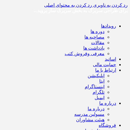
رد کردن به ناوبری
رد کردن به محتوای اصلی
برای طراحی سربرگ به بخش سربرگ ساز بروید...
رویدادها
دوره ها
مصاحبه ها
مقالات
یادداشت ها
معرفی وفروش کتب
اساتید
حمایت مالی
ارتباط با ما
اپلیکیشن
ایتا
اینستاگرام
تلگرام
ایمیل
درباره ما
درباره ما
مسولین مدرسه
هیئت مشاوران
فروشگاه