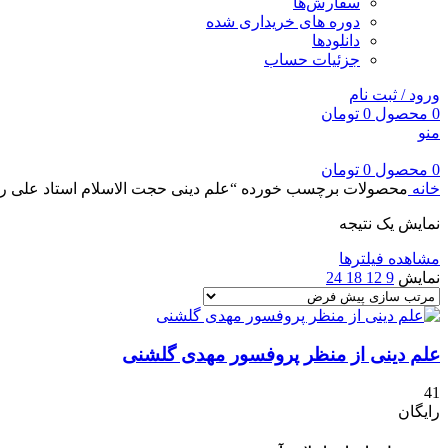
سفارش‌ها
دوره های خریداری شده
دانلودها
جزئیات حساب
ورود / ثبت نام
0
محصول
0
تومان
منو
0
محصول
0
تومان
خانه
محصولات برچسب خورده “علم دینی حجت الاسلام استاد علی ربان
نمایش یک نتیجه
مشاهده فیلترها
نمایش
9
12
18
24
علم دینی از منظر پروفسور مهدی گلشنی
41
رایگان