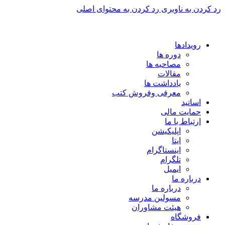
رد کردن به ناوبری
رد کردن به محتوای اصلی
برای طراحی سربرگ به بخش سربرگ ساز بروید...
رویدادها
دوره ها
مصاحبه ها
مقالات
یادداشت ها
معرفی وفروش کتب
اساتید
حمایت مالی
ارتباط با ما
اپلیکیشن
ایتا
اینستاگرام
تلگرام
ایمیل
درباره ما
درباره ما
مسولین مدرسه
هیئت مشاوران
فروشگاه