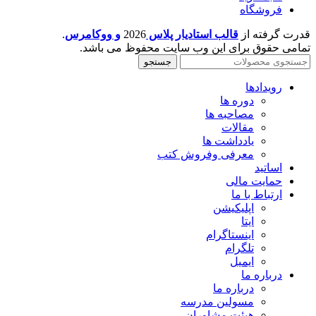
فروشگاه
قدرت گرفته از
قالب استادیار پلاس
2026
و ووکامرس
.
تمامی حقوق برای این وب سایت محفوظ می باشد.
جستجو
رویدادها
دوره ها
مصاحبه ها
مقالات
یادداشت ها
معرفی وفروش کتب
اساتید
حمایت مالی
ارتباط با ما
اپلیکیشن
ایتا
اینستاگرام
تلگرام
ایمیل
درباره ما
درباره ما
مسولین مدرسه
هیئت مشاوران