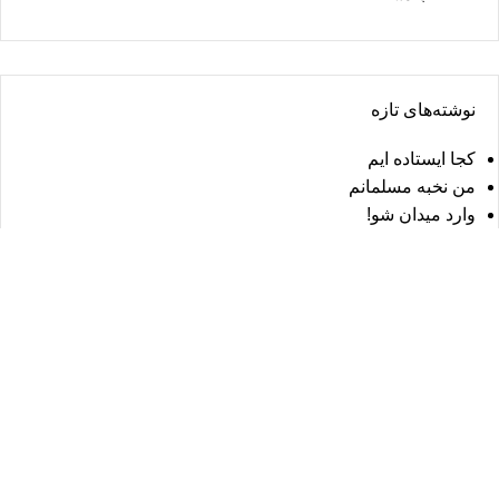
نوشته‌های تازه
کجا ایستاده ایم
من نخبه مسلمانم
وارد میدان شو!
مدرسه علوم انسانی اسلامی آیه
عضویت در کانال ایتا
عضویت در صفحه اینستاگرام
عضویت در کانال تلگرام